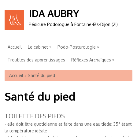
IDA AUBRY
Pédicure Podologue à Fontaine-lès-Dijon (21)
Accueil
Le cabinet
Podo-Posturologie
Troubles des apprentissages
Réflexes Archaïques
K-Taping
Réflexologie plantaire
Pédicurie
Pratique
Vous êtes ici
Accueil
» Santé du pied
Santé du pied
TOILETTE DES PIEDS
- elle doit être quotidienne et faite dans une eau tiède: 35° étant
la température idéale