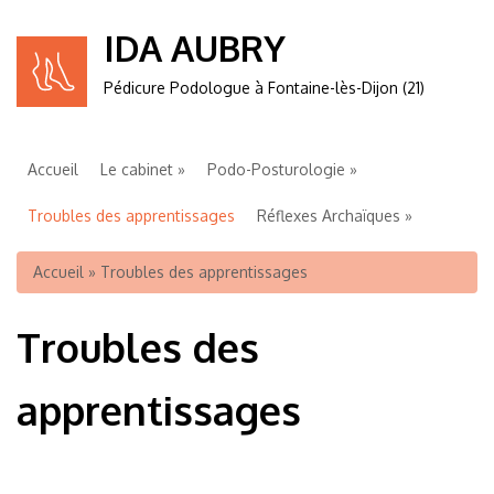
IDA AUBRY
Pédicure Podologue à Fontaine-lès-Dijon (21)
Accueil
Le cabinet
Podo-Posturologie
Troubles des apprentissages
Réflexes Archaïques
K-Taping
Réflexologie plantaire
Pédicurie
Pratique
Vous êtes ici
Accueil
» Troubles des apprentissages
Troubles des
apprentissages