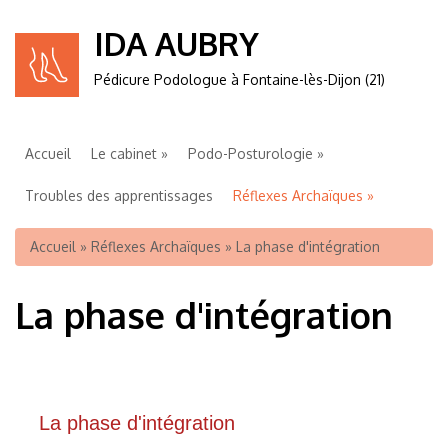
IDA AUBRY
Pédicure Podologue à Fontaine-lès-Dijon (21)
Accueil
Le cabinet
Podo-Posturologie
Troubles des apprentissages
Réflexes Archaïques
K-Taping
Réflexologie plantaire
Pédicurie
Pratique
Vous êtes ici
Accueil
»
Réflexes Archaïques
» La phase d'intégration
La phase d'intégration
La phase d'intégration